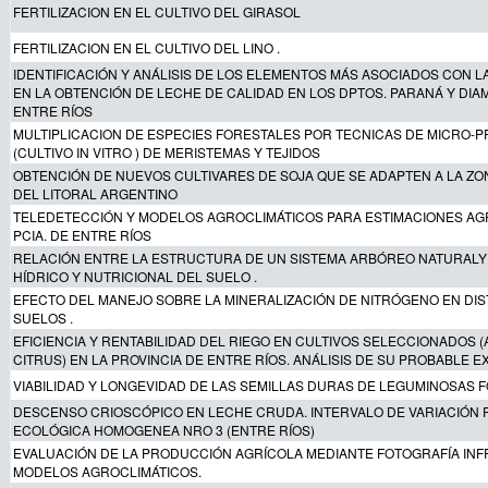
FERTILIZACION EN EL CULTIVO DEL GIRASOL
FERTILIZACION EN EL CULTIVO DEL LINO .
IDENTIFICACIÓN Y ANÁLISIS DE LOS ELEMENTOS MÁS ASOCIADOS CON LA
EN LA OBTENCIÓN DE LECHE DE CALIDAD EN LOS DPTOS. PARANÁ Y DIAM
ENTRE RÍOS
MULTIPLICACION DE ESPECIES FORESTALES POR TECNICAS DE MICRO-
(CULTIVO IN VITRO ) DE MERISTEMAS Y TEJIDOS
OBTENCIÓN DE NUEVOS CULTIVARES DE SOJA QUE SE ADAPTEN A LA Z
DEL LITORAL ARGENTINO
TELEDETECCIÓN Y MODELOS AGROCLIMÁTICOS PARA ESTIMACIONES AG
PCIA. DE ENTRE RÍOS
RELACIÓN ENTRE LA ESTRUCTURA DE UN SISTEMA ARBÓREO NATURALY
HÍDRICO Y NUTRICIONAL DEL SUELO .
EFECTO DEL MANEJO SOBRE LA MINERALIZACIÓN DE NITRÓGENO EN DIS
SUELOS .
EFICIENCIA Y RENTABILIDAD DEL RIEGO EN CULTIVOS SELECCIONADOS 
CITRUS) EN LA PROVINCIA DE ENTRE RÍOS. ANÁLISIS DE SU PROBABLE E
VIABILIDAD Y LONGEVIDAD DE LAS SEMILLAS DURAS DE LEGUMINOSAS
DESCENSO CRIOSCÓPICO EN LECHE CRUDA. INTERVALO DE VARIACIÓN 
ECOLÓGICA HOMOGENEA NRO 3 (ENTRE RÍOS)
EVALUACIÓN DE LA PRODUCCIÓN AGRÍCOLA MEDIANTE FOTOGRAFÍA INF
MODELOS AGROCLIMÁTICOS.