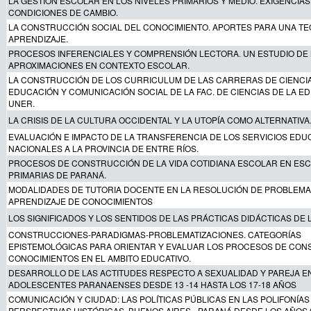
LA GESTIÓN ESCOLAR EN LOS NIVELES PRIMARIOS Y MEDIO. EXIGENCIAS
CONDICIONES DE CAMBIO.
LA CONSTRUCCIÓN SOCIAL DEL CONOCIMIENTO. APORTES PARA UNA TE
APRENDIZAJE.
PROCESOS INFERENCIALES Y COMPRENSIÓN LECTORA. UN ESTUDIO DE 
APROXIMACIONES EN CONTEXTO ESCOLAR.
LA CONSTRUCCIÓN DE LOS CURRICULUM DE LAS CARRERAS DE CIENCIA
EDUCACIÓN Y COMUNICACIÓN SOCIAL DE LA FAC. DE CIENCIAS DE LA E
UNER.
LA CRISIS DE LA CULTURA OCCIDENTAL Y LA UTOPÍA COMO ALTERNATIVA
EVALUACIÓN E IMPACTO DE LA TRANSFERENCIA DE LOS SERVICIOS EDU
NACIONALES A LA PROVINCIA DE ENTRE RÍOS.
PROCESOS DE CONSTRUCCIÓN DE LA VIDA COTIDIANA ESCOLAR EN ES
PRIMARIAS DE PARANÁ.
MODALIDADES DE TUTORIA DOCENTE EN LA RESOLUCIÓN DE PROBLEMAS
APRENDIZAJE DE CONOCIMIENTOS
LOS SIGNIFICADOS Y LOS SENTIDOS DE LAS PRÁCTICAS DIDÁCTICAS DE
CONSTRUCCIONES-PARADIGMAS-PROBLEMATIZACIONES. CATEGORÍAS
EPISTEMOLÓGICAS PARA ORIENTAR Y EVALUAR LOS PROCESOS DE CON
CONOCIMIENTOS EN EL AMBITO EDUCATIVO.
DESARROLLO DE LAS ACTITUDES RESPECTO A SEXUALIDAD Y PAREJA E
ADOLESCENTES PARANAENSES DESDE 13 -14 HASTA LOS 17-18 AÑOS
COMUNICACIÓN Y CIUDAD: LAS POLÍTICAS PÚBLICAS EN LAS POLIFONÍA
PERSPECTIVAS HISTÓRICAS, BUENOS AIRES - PARANÁ DESDE LOS AÑOS 