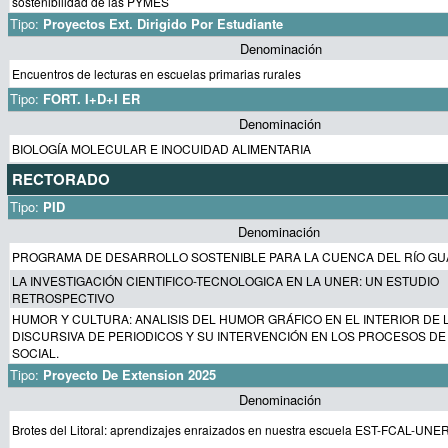
sostenibilidad de las PYMES
Tipo:
Proyectos Ext. Dirigido Por Estudiante
Denominación
Encuentros de lecturas en escuelas primarias rurales
Tipo:
FORT. I+D+I ER
Denominación
BIOLOGÍA MOLECULAR E INOCUIDAD ALIMENTARIA
RECTORADO
Tipo:
PID
Denominación
PROGRAMA DE DESARROLLO SOSTENIBLE PARA LA CUENCA DEL RÍO G
LA INVESTIGACIÓN CIENTIFICO-TECNOLOGICA EN LA UNER: UN ESTUDIO
RETROSPECTIVO
HUMOR Y CULTURA: ANALISIS DEL HUMOR GRÁFICO EN EL INTERIOR DE 
DISCURSIVA DE PERIODICOS Y SU INTERVENCIÓN EN LOS PROCESOS DE
SOCIAL.
Tipo:
Proyecto De Extension 2025
Denominación
Brotes del Litoral: aprendizajes enraizados en nuestra escuela EST-FCAL-UNE