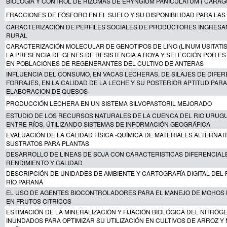
BIOLOGÍA Y CONTROL DE RIZOMAS DE ERYNGIUM PANICULATUM ( CARAGU
FRACCIONES DE FÓSFORO EN EL SUELO Y SU DISPONIBILIDAD PARA LAS
CARACTERIZACIÓN DE PERFILES SOCIALES DE PRODUCTORES INGRESA
RURAL
CARACTERIZACIÓN MOLECULAR DE GENOTIPOS DE LINO (LINUM USITATIS
LA PRESENCIA DE GENES DE RESISTENCIA A ROYA Y SELECCIÓN POR E
EN POBLACIONES DE REGENERANTES DEL CULTIVO DE ANTERAS
INFLUENCIA DEL CONSUMO, EN VACAS LECHERAS, DE SILAJES DE DIFE
FORRAJES, EN LA CALIDAD DE LA LECHE Y SU POSTERIOR APTITUD PARA
ELABORACION DE QUESOS
PRODUCCIÓN LECHERA EN UN SISTEMA SILVOPASTORIL MEJORADO
ESTUDIO DE LOS RECURSOS NATURALES DE LA CUENCA DEL RIO URUGU
ENTRE RÍOS, ÚTILIZANDO SISTEMAS DE INFORMACIÓN GEOGRÁFICA
EVALUACIÓN DE LA CALIDAD FÍSICA -QUÍMICA DE MATERIALES ALTERNAT
SUSTRATOS PARA PLANTAS
DESARROLLO DE LINEAS DE SOJA CON CARACTERISTICAS DIFERENCIAL
RENDIMIENTO Y CALIDAD
DESCRIPCIÓN DE UNIDADES DE AMBIENTE Y CARTOGRAFÍA DIGITAL DEL 
RÍO PARANÁ
EL USO DE AGENTES BIOCONTROLADORES PARA EL MANEJO DE MOHOS
EN FRUTOS CITRICOS
ESTIMACIÓN DE LA MINERALIZACIÓN Y FIJACIÓN BIOLÓGICA DEL NITRÓ
INUNDADOS PARA OPTIMIZAR SU UTILIZACIÓN EN CULTIVOS DE ARROZ Y 