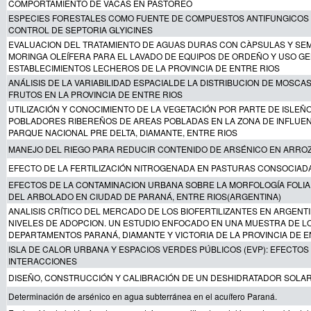
COMPORTAMIENTO DE VACAS EN PASTOREO
ESPECIES FORESTALES COMO FUENTE DE COMPUESTOS ANTIFUNGICOS 
CONTROL DE SEPTORIA GLYICINES
EVALUACION DEL TRATAMIENTO DE AGUAS DURAS CON CÀPSULAS Y SEM
MORINGA OLEÍFERA PARA EL LAVADO DE EQUIPOS DE ORDEÑO Y USO G
ESTABLECIMIENTOS LECHEROS DE LA PROVINCIA DE ENTRE RIOS
ANÁLISIS DE LA VARIABILIDAD ESPACIALDE LA DISTRIBUCION DE MOSCA
FRUTOS EN LA PROVINCIA DE ENTRE RIOS
UTILIZACIÓN Y CONOCIMIENTO DE LA VEGETACIÓN POR PARTE DE ISLEÑ
POBLADORES RIBEREÑOS DE AREAS POBLADAS EN LA ZONA DE INFLUEN
PARQUE NACIONAL PRE DELTA, DIAMANTE, ENTRE RIOS
MANEJO DEL RIEGO PARA REDUCIR CONTENIDO DE ARSÉNICO EN ARRO
EFECTO DE LA FERTILIZACIÓN NITROGENADA EN PASTURAS CONSOCIAD
EFECTOS DE LA CONTAMINACION URBANA SOBRE LA MORFOLOGÍA FOLIA
DEL ARBOLADO EN CIUDAD DE PARANÁ, ENTRE RIOS(ARGENTINA)
ANALISIS CRÍTICO DEL MERCADO DE LOS BIOFERTILIZANTES EN ARGENTI
NIVELES DE ADOPCION. UN ESTUDIO ENFOCADO EN UNA MUESTRA DE L
DEPARTAMENTOS PARANÁ, DIAMANTE Y VICTORIA DE LA PROVINCIA DE E
ISLA DE CALOR URBANA Y ESPACIOS VERDES PÚBLICOS (EVP): EFECTOS
INTERACCIONES
DISEÑO, CONSTRUCCIÓN Y CALIBRACIÓN DE UN DESHIDRATADOR SOLA
Determinación de arsénico en agua subterránea en el acuífero Paraná.