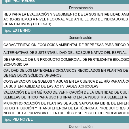
Tipo:
PICT-REDES
Denominación
RED PARA LA EVALUACIÓN Y SEGUIMIENTO DE LA SUSTENTABILIDAD AMB
AGRO-SISTEMAS A NIVEL REGIONAL MEDIANTE EL USO DE INDICADORES 
CUANTITATIVOS ( REDESAR)
Tipo:
EXTERNO
Denominación
CARACTERIZACIÓN ECOLÓGICA AMBIENTAL DE REPRESAS PARA RIEGO D
ALTERNATIVAS DE SUSTENTABILIDAD DEL BOSQUE NATIVO DEL ESPINAL
DESARROLLO DE UN PRODUCTO COMERCIAL DE FERTILIZANTE BIOLOGI
BIOFUNGICIDA
CALIDAD DE LOS MATERIALES ORGÁNICOS RECICLADOS EN PLANTAS DE
DE RESIDUOS SÓLIDOS URBANOS
CONSERVACIÓN DE SUELOS Y AGUAS EN LA CUENCA DEL RÍO PARANÁ 
LA SUSTENTABILIDAD DE LAS ACTIVIDADES AGRICOLAS
VALIDACIÓN DE UN MÉTODO DE VERIFICACIÓN DE LA IDENTIDAD DE CUL
SEMILLAS DE TRIGO PARA USO RUTINARIO EN LA INDUSTRIA SEMILLERA
MICROPROPAGACIÓN DE PLANTAS DE ALOE SAPONARIA LIBRE DE ENFE
SU DISTRIBUCIÓN Y TRANSFERENCIA DE LA TÉCNICA A PRODUCTORES 
NORTE DE LA PROVINCIA DE ENTRE RÍOS Y SU POSTERIOR PROPAGACIO
Tipo:
PID NOVEL
Denominación