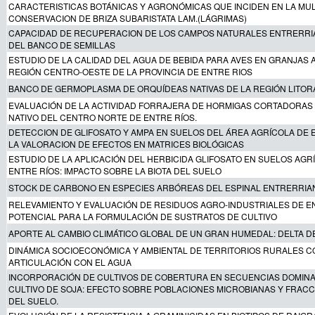
CARACTERISTICAS BOTÁNICAS Y AGRONÓMICAS QUE INCIDEN EN LA MUL
CONSERVACION DE BRIZA SUBARISTATA LAM.(LÁGRIMAS)
CAPACIDAD DE RECUPERACION DE LOS CAMPOS NATURALES ENTRERRIA
DEL BANCO DE SEMILLAS
ESTUDIO DE LA CALIDAD DEL AGUA DE BEBIDA PARA AVES EN GRANJAS 
REGIÓN CENTRO-OESTE DE LA PROVINCIA DE ENTRE RIOS
BANCO DE GERMOPLASMA DE ORQUÍDEAS NATIVAS DE LA REGIÓN LITOR
EVALUACIÓN DE LA ACTIVIDAD FORRAJERA DE HORMIGAS CORTADORAS
NATIVO DEL CENTRO NORTE DE ENTRE RÍOS.
DETECCION DE GLIFOSATO Y AMPA EN SUELOS DEL ÁREA AGRÍCOLA DE 
LA VALORACION DE EFECTOS EN MATRICES BIOLÓGICAS
ESTUDIO DE LA APLICACIÓN DEL HERBICIDA GLIFOSATO EN SUELOS AGR
ENTRE RÍOS: IMPACTO SOBRE LA BIOTA DEL SUELO
STOCK DE CARBONO EN ESPECIES ARBÓREAS DEL ESPINAL ENTRERRIA
RELEVAMIENTO Y EVALUACIÓN DE RESIDUOS AGRO-INDUSTRIALES DE E
POTENCIAL PARA LA FORMULACIÓN DE SUSTRATOS DE CULTIVO
APORTE AL CAMBIO CLIMÁTICO GLOBAL DE UN GRAN HUMEDAL: DELTA D
DINÁMICA SOCIOECONÓMICA Y AMBIENTAL DE TERRITORIOS RURALES C
ARTICULACIÓN CON EL AGUA
INCORPORACIÓN DE CULTIVOS DE COBERTURA EN SECUENCIAS DOMINA
CULTIVO DE SOJA: EFECTO SOBRE POBLACIONES MICROBIANAS Y FRACC
DEL SUELO.