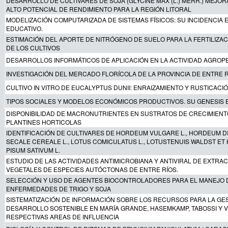
DESARROLLO DE CULTIVARES DE SOJA (GLYCINE MAX (L.) MERR.) MEJO
ALTO POTENCIAL DE RENDIMIENTO PARA LA REGIÓN LITORAL
MODELIZACIÓN COMPUTARIZADA DE SISTEMAS FÍSICOS: SU INCIDENCIA 
EDUCATIVO.
ESTIMACIÓN DEL APORTE DE NITRÓGENO DE SUELO PARA LA FERTILIZA
DE LOS CULTIVOS
DESARROLLOS INFORMÁTICOS DE APLICACIÓN EN LA ACTIVIDAD AGROP
INVESTIGACIÓN DEL MERCADO FLORÍCOLA DE LA PROVINCIA DE ENTRE 
CULTIVO IN VITRO DE EUCALYPTUS DUNII: ENRAIZAMIENTO Y RUSTICACI
TIPOS SOCIALES Y MODELOS ECONÓMICOS PRODUCTIVOS. SU GENESIS
DISPONIBILIDAD DE MACRONUTRIENTES EN SUSTRATOS DE CRECIMIENT
PLANTINES HORTICOLAS
IDENTIFICACIÓN DE CULTIVARES DE HORDEUM VULGARE L., HORDEUM DI
SECALE CEREALE L., LOTUS COMICULATUS L., LOTUSTENUIS WALDST ET K
PISUM SATIVUM L.
ESTUDIO DE LAS ACTIVIDADES ANTIMICROBIANA Y ANTIVIRAL DE EXTRA
VEGETALES DE ESPECIES AUTÓCTONAS DE ENTRE RÍOS.
SELECCIÓN Y USO DE AGENTES BIOCONTROLADORES PARA EL MANEJO 
ENFERMEDADES DE TRIGO Y SOJA
SISTEMATIZACIÓN DE INFORMACIÓN SOBRE LOS RECURSOS PARA LA GE
DESARROLLO SOSTENIBLE EN MARÍA GRANDE, HASEMKAMP, TABOSSI Y V
RESPECTIVAS AREAS DE INFLUENCIA