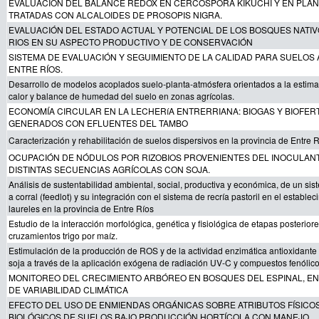
EVALUACIÓN DEL BALANCE REDOX EN CERCOSPORA KIKUCHI Y EN PLAN
TRATADAS CON ALCALOIDES DE PROSOPIS NIGRA.
EVALUACIÓN DEL ESTADO ACTUAL Y POTENCIAL DE LOS BOSQUES NATI
RIOS EN SU ASPECTO PRODUCTIVO Y DE CONSERVACIÓN
SISTEMA DE EVALUACIÓN Y SEGUIMIENTO DE LA CALIDAD PARA SUELOS
ENTRE RÍOS.
Desarrollo de modelos acoplados suelo-planta-atmósfera orientados a la estimac
calor y balance de humedad del suelo en zonas agrícolas.
ECONOMÍA CIRCULAR EN LA LECHERíA ENTRERRIANA: BIOGAS Y BIOFERT
GENERADOS CON EFLUENTES DEL TAMBO
Caracterización y rehabilitación de suelos dispersivos en la provincia de Entre R
OCUPACIÓN DE NÓDULOS POR RIZOBIOS PROVENIENTES DEL INOCULAN
DISTINTAS SECUENCIAS AGRÍCOLAS CON SOJA.
Análisis de sustentabilidad ambiental, social, productiva y económica, de un si
a corral (feedlot) y su integración con el sistema de recría pastoril en el establec
laureles en la provincia de Entre Ríos
Estudio de la interacción morfológica, genética y fisiológica de etapas posterior
cruzamientos trigo por maíz.
Estimulación de la producción de ROS y de la actividad enzimática antioxidante
soja a través de la aplicación exógena de radiación UV-C y compuestos fenólico
MONITOREO DEL CRECIMIENTO ARBÓREO EN BOSQUES DEL ESPINAL, E
DE VARIABILIDAD CLIMÁTICA
EFECTO DEL USO DE ENMIENDAS ORGÁNICAS SOBRE ATRIBUTOS FÍSICOS
BIOLÓGICOS DE SUELOS BAJO PRODUCCIÓN HORTÍCOLA CON MANEJO