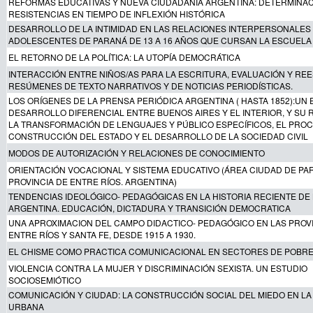
REFORMAS EDUCATIVAS Y NUEVA CIUDADANÍA ARGENTINA: DETERMINAC
RESISTENCIAS EN TIEMPO DE INFLEXIÓN HISTÓRICA
DESARROLLO DE LA INTIMIDAD EN LAS RELACIONES INTERPERSONALES
ADOLESCENTES DE PARANÁ DE 13 A 16 AÑOS QUE CURSAN LA ESCUELA
EL RETORNO DE LA POLÍTICA: LA UTOPÍA DEMOCRÁTICA
INTERACCIÓN ENTRE NIÑOS/AS PARA LA ESCRITURA, EVALUACIÓN Y RE
RESÚMENES DE TEXTO NARRATIVOS Y DE NOTICIAS PERIODÍSTICAS.
LOS ORÍGENES DE LA PRENSA PERIÓDICA ARGENTINA ( HASTA 1852):UN 
DESARROLLO DIFERENCIAL ENTRE BUENOS AIRES Y EL INTERIOR, Y SU
LA TRANSFORMACIÓN DE LENGUAJES Y PÚBLICO ESPECÍFICOS, EL PRO
CONSTRUCCIÓN DEL ESTADO Y EL DESARROLLO DE LA SOCIEDAD CIVIL
MODOS DE AUTORIZACIÓN Y RELACIONES DE CONOCIMIENTO
ORIENTACIÓN VOCACIONAL Y SISTEMA EDUCATIVO (ÁREA CIUDAD DE PA
PROVINCIA DE ENTRE RÍOS. ARGENTINA)
TENDENCIAS IDEOLÓGICO- PEDAGÓGICAS EN LA HISTORIA RECIENTE DE
ARGENTINA. EDUCACIÓN, DICTADURA Y TRANSICIÓN DEMOCRATICA
UNA APROXIMACION DEL CAMPO DIDACTICO- PEDAGÓGICO EN LAS PROV
ENTRE RÍOS Y SANTA FE, DESDE 1915 A 1930.
EL CHISME COMO PRACTICA COMUNICACIONAL EN SECTORES DE POBR
VIOLENCIA CONTRA LA MUJER Y DISCRIMINACIÓN SEXISTA. UN ESTUDIO
SOCIOSEMIÓTICO
COMUNICACIÓN Y CIUDAD: LA CONSTRUCCIÓN SOCIAL DEL MIEDO EN L
URBANA