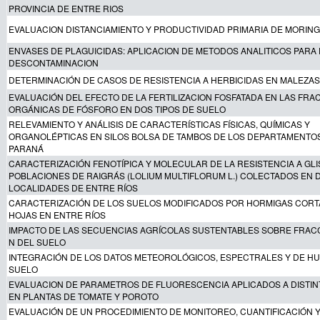
PROVINCIA DE ENTRE RIOS
EVALUACION DISTANCIAMIENTO Y PRODUCTIVIDAD PRIMARIA DE MORING
ENVASES DE PLAGUICIDAS: APLICACION DE METODOS ANALITICOS PARA 
DESCONTAMINACION
DETERMINACIÓN DE CASOS DE RESISTENCIA A HERBICIDAS EN MALEZAS
EVALUACIÓN DEL EFECTO DE LA FERTILIZACION FOSFATADA EN LAS FRA
ORGÁNICAS DE FÓSFORO EN DOS TIPOS DE SUELO
RELEVAMIENTO Y ANÁLISIS DE CARACTERÍSTICAS FÍSICAS, QUÍMICAS Y
ORGANOLÉPTICAS EN SILOS BOLSA DE TAMBOS DE LOS DEPARTAMENTOS
PARANÁ
CARACTERIZACIÓN FENOTÍPICA Y MOLECULAR DE LA RESISTENCIA A GLI
POBLACIONES DE RAIGRÁS (LOLIUM MULTIFLORUM L.) COLECTADOS EN D
LOCALIDADES DE ENTRE RÍOS
CARACTERIZACIÓN DE LOS SUELOS MODIFICADOS POR HORMIGAS COR
HOJAS EN ENTRE RÍOS
IMPACTO DE LAS SECUENCIAS AGRÍCOLAS SUSTENTABLES SOBRE FRACC
N DEL SUELO
INTEGRACIÓN DE LOS DATOS METEOROLÓGICOS, ESPECTRALES Y DE H
SUELO
EVALUACION DE PARAMETROS DE FLUORESCENCIA APLICADOS A DISTI
EN PLANTAS DE TOMATE Y POROTO
EVALUACIÓN DE UN PROCEDIMIENTO DE MONITOREO, CUANTIFICACIÓN Y