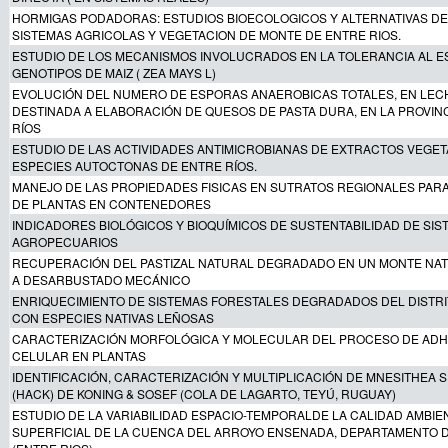
HORMIGAS PODADORAS: ESTUDIOS BIOECOLOGICOS Y ALTERNATIVAS D
SISTEMAS AGRICOLAS Y VEGETACION DE MONTE DE ENTRE RIOS.
ESTUDIO DE LOS MECANISMOS INVOLUCRADOS EN LA TOLERANCIA AL E
GENOTIPOS DE MAIZ ( ZEA MAYS L)
EVOLUCIÓN DEL NUMERO DE ESPORAS ANAEROBICAS TOTALES, EN LE
DESTINADA A ELABORACIÓN DE QUESOS DE PASTA DURA, EN LA PROVIN
RÍOS
ESTUDIO DE LAS ACTIVIDADES ANTIMICROBIANAS DE EXTRACTOS VEGET
ESPECIES AUTOCTONAS DE ENTRE RÍOS.
MANEJO DE LAS PROPIEDADES FISICAS EN SUTRATOS REGIONALES PARA
DE PLANTAS EN CONTENEDORES
INDICADORES BIOLÓGICOS Y BIOQUÍMICOS DE SUSTENTABILIDAD DE SIS
AGROPECUARIOS
RECUPERACIÓN DEL PASTIZAL NATURAL DEGRADADO EN UN MONTE NAT
A DESARBUSTADO MECÁNICO
ENRIQUECIMIENTO DE SISTEMAS FORESTALES DEGRADADOS DEL DISTR
CON ESPECIES NATIVAS LEÑOSAS
CARACTERIZACIÓN MORFOLÓGICA Y MOLECULAR DEL PROCESO DE ADH
CELULAR EN PLANTAS
IDENTIFICACIÓN, CARACTERIZACIÓN Y MULTIPLICACIÓN DE MNESITHEA 
(HACK) DE KONING & SOSEF (COLA DE LAGARTO, TEYÚ, RUGUAY)
ESTUDIO DE LA VARIABILIDAD ESPACIO-TEMPORALDE LA CALIDAD AMBIE
SUPERFICIAL DE LA CUENCA DEL ARROYO ENSENADA, DEPARTAMENTO 