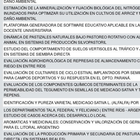
DAÑO AMBIENTAL
ESTIMACIÓN DE LA MINERALIZACIÓN Y FIJACIÓN BIOLÓGICA DEL NITRÓ
INUNDADOS PARA OPTIMIZAR SU UTILIZACIÓN EN CULTIVOS DE ARROZ Y 
DAÑO AMBIENTAL
PLATAFORMA GENERADORA DE SOFTWARE EDUCATIVO APLICABLE EN LA
DOCENTE UNIVERSITARIA
DINÁMICA DE PASTIZALES NATURALES BAJO PASTOREO ROTATIVO CON A
ANIMAL EN SISTEMAS DE PRODUCCIÓN SILVOPASTORIL
ESTUDIO DEL COMPORTAMIENTO DE SUELOS VERTISOLES AL TRÁFICO Y
EN SISTEMAS DE SIEMBRA DIRECTA
EVALUACIÓN AGROHIDROLÓGICA DE REPRESAS DE ALMACENAMIENTO C
RIEGO EN ENTRE RÍOS
EVALUACIÓN DE CULTIVARES DE CICLO ESTIVAL IMPLANTADOS POR SEMI
PARA CAMPOS DEPORTIVOS Y SU RESPUESTA EN EL DPTO. PARANÁ.
EVALUACIÓN DE LOS COMPONENTES QUÍMICOS DETERMINANTES DE LA
PERMEABILIDAD DEL TEGUMENTO EN SEMILLAS DE MEDICAGO SATIVA Y 
REPENS.
IDENTIFICACIÓN Y PUREZA VARIETAL MEDICAGO SATIVA L. (ALFALFA) POR
LOS DEPARTAMENTOS TALA, FEDERAL Y FELICIANO ( ENTRE RÍOS - ARGEN
ESTUDIO DE CASOS ACERCA DEL DESARROLLO LOCAL
AROMATICAS Y MEDICINALES: CONSERVACIÓN Y VALORIZACIÓN DE GE
PARA EL LITORAL ARGENTINO
EVALUACIÓN DE LA PRODUCCIÓN PRIMARIA Y SECUNDARIA DE PASTURA
DIRECTA ( EN SISTEMAS REALES)