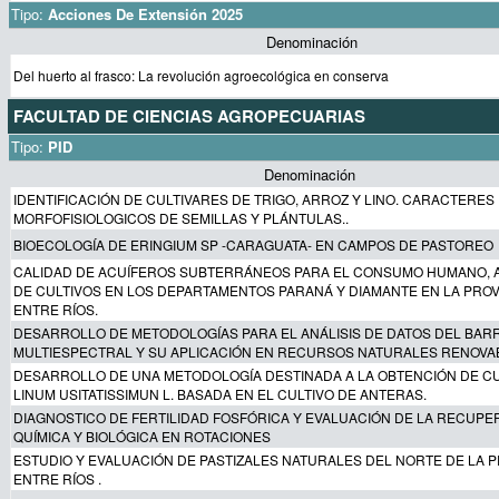
Tipo:
Acciones De Extensión 2025
Denominación
Del huerto al frasco: La revolución agroecológica en conserva
FACULTAD DE CIENCIAS AGROPECUARIAS
Tipo:
PID
Denominación
IDENTIFICACIÓN DE CULTIVARES DE TRIGO, ARROZ Y LINO. CARACTERES
MORFOFISIOLOGICOS DE SEMILLAS Y PLÁNTULAS..
BIOECOLOGÍA DE ERINGIUM SP -CARAGUATA- EN CAMPOS DE PASTOREO
CALIDAD DE ACUÍFEROS SUBTERRÁNEOS PARA EL CONSUMO HUMANO, A
DE CULTIVOS EN LOS DEPARTAMENTOS PARANÁ Y DIAMANTE EN LA PROV
ENTRE RÍOS.
DESARROLLO DE METODOLOGÍAS PARA EL ANÁLISIS DE DATOS DEL BA
MULTIESPECTRAL Y SU APLICACIÓN EN RECURSOS NATURALES RENOVA
DESARROLLO DE UNA METODOLOGÍA DESTINADA A LA OBTENCIÓN DE CU
LINUM USITATISSIMUN L. BASADA EN EL CULTIVO DE ANTERAS.
DIAGNOSTICO DE FERTILIDAD FOSFÓRICA Y EVALUACIÓN DE LA RECUPER
QUÍMICA Y BIOLÓGICA EN ROTACIONES
ESTUDIO Y EVALUACIÓN DE PASTIZALES NATURALES DEL NORTE DE LA P
ENTRE RÍOS .