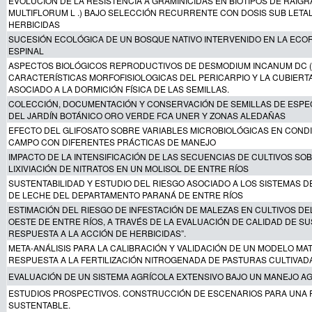
EVOLUCIÓN DE LA RESISTENCIA A GRAMINICIDAS EN BIOTIPOS DE RAIGR
MULTIFLORUM L .) BAJO SELECCIÓN RECURRENTE CON DOSIS SUB LETA
HERBICIDAS
SUCESIÓN ECOLÓGICA DE UN BOSQUE NATIVO INTERVENIDO EN LA ECO
ESPINAL
ASPECTOS BIOLÓGICOS REPRODUCTIVOS DE DESMODIUM INCANUM DC (
CARACTERÍSTICAS MORFOFISIOLOGICAS DEL PERICARPIO Y LA CUBIERT
ASOCIADO A LA DORMICIÓN FÍSICA DE LAS SEMILLAS.
COLECCIÓN, DOCUMENTACIÓN Y CONSERVACIÓN DE SEMILLAS DE ESPEC
DEL JARDÍN BOTÁNICO ORO VERDE FCA UNER Y ZONAS ALEDAÑAS
EFECTO DEL GLIFOSATO SOBRE VARIABLES MICROBIOLÓGICAS EN COND
CAMPO CON DIFERENTES PRÁCTICAS DE MANEJO
IMPACTO DE LA INTENSIFICACIÓN DE LAS SECUENCIAS DE CULTIVOS SO
LIXIVIACIÓN DE NITRATOS EN UN MOLISOL DE ENTRE RÍOS
SUSTENTABILIDAD Y ESTUDIO DEL RIESGO ASOCIADO A LOS SISTEMAS 
DE LECHE DEL DEPARTAMENTO PARANÁ DE ENTRE RÍOS
ESTIMACIÓN DEL RIESGO DE INFESTACIÓN DE MALEZAS EN CULTIVOS D
OESTE DE ENTRE RÍOS, A TRAVÉS DE LA EVALUACIÓN DE CALIDAD DE SU
RESPUESTA A LA ACCIÓN DE HERBICIDAS”.
META-ANÁLISIS PARA LA CALIBRACIÓN Y VALIDACIÓN DE UN MODELO MA
RESPUESTA A LA FERTILIZACIÓN NITROGENADA DE PASTURAS CULTIVAD
EVALUACIÓN DE UN SISTEMA AGRÍCOLA EXTENSIVO BAJO UN MANEJO 
ESTUDIOS PROSPECTIVOS. CONSTRUCCIÓN DE ESCENARIOS PARA UNA
SUSTENTABLE.