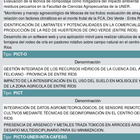
Evaluación de la técnica de compostaje como mitigadora del impacto ambiental
residuos pecuarios en la Facultad de Ciencias Agropecuarias de la UNER.
"Monitoreo y manejo agroecológico de Moscas de los frutos: evaluación de atra
relación con factores climáticos en el monte frutal de la FCA, Oro Verde - Entre R
IDENTIFICACIÓN DE LIMITANTES Y POTENCIALIDADES EN LA COMERCIALI
PRODUCCIÓN DE LA RED DE HUERTEROS DE ORO VERDE (ENTRE RÍOS)
Desarrollo de un software web y una aplicación móvil para realizar cálculos de 
forrajera del rodeo de cría en pastoreo rotativo sobre campo natural en el centro
Ríos
Tipo:
PICT-O
Denominación
GESTIÓN INTEGRADA DE LOS RECURSOS HÍDRICOS DE LA CUENCA DEL
FELICIANO - PROVINCIA DE ENTRE RÍOS
IMPACTO DE LA INTENSIFICACIÓN EN EL USO DEL SUELO EN MOLISOLES 
DE LA ZONA AGRICOLA DE ENTRE RÍOS
Tipo:
PICT
Denominación
INTEGRACIÓN DE DATOS AGROMETEOROLÓGICOS, DE SENSORE REMOTO
CULTIVOS MEDIANTE TÉCNICAS DE GEOINFORMACIÓN EN EL CENTRO OE
RÍOS
PRESENCIA DE ARSENICO Y METALES TRAZA TOXICOS EN ARROCES ARG
DESAFIO MULTIDISCIPLINARIO PARA SU MINIMIZACION.
Tipo:
PICTO-UNER-INTA-CAFESG