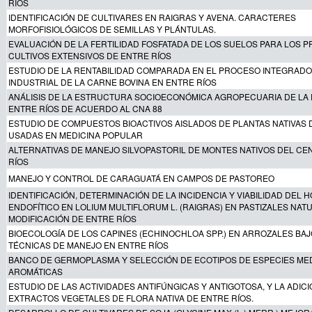
RÍOS
IDENTIFICACIÓN DE CULTIVARES EN RAIGRAS Y AVENA. CARACTERES
MORFOFISIOLÓGICOS DE SEMILLAS Y PLÁNTULAS.
EVALUACIÓN DE LA FERTILIDAD FOSFATADA DE LOS SUELOS PARA LOS P
CULTIVOS EXTENSIVOS DE ENTRE RÍOS
ESTUDIO DE LA RENTABILIDAD COMPARADA EN EL PROCESO INTEGRAD
INDUSTRIAL DE LA CARNE BOVINA EN ENTRE RÍOS
ANÁLISIS DE LA ESTRUCTURA SOCIOECONÓMICA AGROPECUARIA DE LA 
ENTRE RÍOS DE ACUERDO AL CNA 88
ESTUDIO DE COMPUESTOS BIOACTIVOS AISLADOS DE PLANTAS NATIVAS 
USADAS EN MEDICINA POPULAR
ALTERNATIVAS DE MANEJO SILVOPASTORIL DE MONTES NATIVOS DEL CE
RÍOS
MANEJO Y CONTROL DE CARAGUATÁ EN CAMPOS DE PASTOREO
IDENTIFICACIÓN, DETERMINACIÓN DE LA INCIDENCIA Y VIABILIDAD DEL 
ENDOFÍTICO EN LOLIUM MULTIFLORUM L. (RAIGRAS) EN PASTIZALES NAT
MODIFICACIÓN DE ENTRE RÍOS
BIOECOLOGÍA DE LOS CAPINES (ECHINOCHLOA SPP.) EN ARROZALES BA
TÉCNICAS DE MANEJO EN ENTRE RÍOS
BANCO DE GERMOPLASMA Y SELECCIÓN DE ECOTIPOS DE ESPECIES MED
AROMÁTICAS
ESTUDIO DE LAS ACTIVIDADES ANTIFÚNGICAS Y ANTIGOTOSA, Y LA ADICI
EXTRACTOS VEGETALES DE FLORA NATIVA DE ENTRE RÍOS.