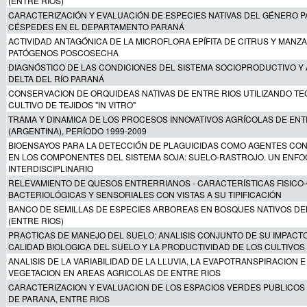
(ENTRE RIOS)
CARACTERIZACIÓN Y EVALUACIÓN DE ESPECIES NATIVAS DEL GÉNERO 
CÉSPEDES EN EL DEPARTAMENTO PARANÁ
ACTIVIDAD ANTAGÓNICA DE LA MICROFLORA EPÍFITA DE CITRUS Y MANZ
PATÓGENOS POSCOSECHA
DIAGNÓSTICO DE LAS CONDICIONES DEL SISTEMA SOCIOPRODUCTIVO Y 
DELTA DEL RÍO PARANÁ
CONSERVACION DE ORQUIDEAS NATIVAS DE ENTRE RIOS UTILIZANDO TE
CULTIVO DE TEJIDOS "IN VITRO"
TRAMA Y DINAMICA DE LOS PROCESOS INNOVATIVOS AGRÍCOLAS DE ENT
(ARGENTINA), PERÍODO 1999-2009
BIOENSAYOS PARA LA DETECCIÓN DE PLAGUICIDAS COMO AGENTES CO
EN LOS COMPONENTES DEL SISTEMA SOJA: SUELO-RASTROJO. UN ENF
INTERDISCIPLINARIO
RELEVAMIENTO DE QUESOS ENTRERRIANOS - CARACTERÍSTICAS FISICO-
BACTERIOLÓGICAS Y SENSORIALES CON VISTAS A SU TIPIFICACIÓN
BANCO DE SEMILLAS DE ESPECIES ARBOREAS EN BOSQUES NATIVOS DE
(ENTRE RIOS)
PRACTICAS DE MANEJO DEL SUELO: ANALISIS CONJUNTO DE SU IMPACT
CALIDAD BIOLOGICA DEL SUELO Y LA PRODUCTIVIDAD DE LOS CULTIVOS
ANALISIS DE LA VARIABILIDAD DE LA LLUVIA, LA EVAPOTRANSPIRACION E
VEGETACION EN AREAS AGRICOLAS DE ENTRE RIOS
CARACTERIZACION Y EVALUACION DE LOS ESPACIOS VERDES PUBLICOS 
DE PARANA, ENTRE RIOS