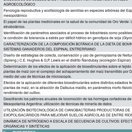
AGROECOLÓGICO
Fenología reproductiva y ecofisiología de semillas en especies arbóreas del Esp
mesopotámico
El papel de las plantas medicinales en la salud de la comunidad de Oro Verde:
etnobotánico.
Identificación de parámetros asociados al proceso de fotosíntesis como posible
la condición de tolerancia a estrés por déficit hídrico en genotipos de soja (Glyci
CARACTERIZACIÓN DE LA COMPOSICIÓN BOTÁNICA DE LA DIETA DE BOVI
SISTEMAS GANADEROS DEL ESPINAL ENTRERRIANO
Diseño de estrategias de colecta, conservación y uso de germoplasma de Neltum
(Spreng.) C.E. Hughes & G.P. Lewis en el distrito Ñandubay (ecoregión Espinal)
Determinación de los efectos de la aplicación de bioestimulantes sobre el tejido
plantas de maíz con el complejo del achaparramiento del maíz transmitido por D.
medio del uso de técnicas de microscopía.
Efectos de la aplicación de diferentes bioestimulantes sobre distintos estadios 
plantas de maíz, en la atracción de Dalbulus maidis, en parámetros morfo-fisioló
rendimiento del cultivo.
Descifrando los patrones anuales de locomoción de las hormigas cortadoras de 
Mesopotamia Argentina: utilización de técnicas de minería de datos
UTILIZACIÓN BIOTECNOLÓGICA DE CIANOBACTERIAS PRODUCTORAS DE
EXOPOLISACÁRIDOS PARA MEJORAR SUELOS AGRÍCOLAS DE ENTRE RÍOS
DINÁMICA DE NITRÓGENO A ESCALA DE SECUENCIA DE CULTIVOS: EFEC
ORGÁNICAS Y SINTÉTICAS