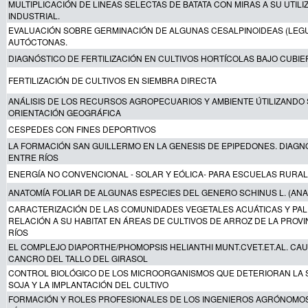
MULTIPLICACIÓN DE LINEAS SELECTAS DE BATATA CON MIRAS A SU UTILI
INDUSTRIAL.
EVALUACIÓN SOBRE GERMINACIÓN DE ALGUNAS CESALPINOIDEAS (LEG
AUTÓCTONAS.
DIAGNÓSTICO DE FERTILIZACIÓN EN CULTIVOS HORTÍCOLAS BAJO CUBIE
FERTILIZACIÓN DE CULTIVOS EN SIEMBRA DIRECTA
ANÁLISIS DE LOS RECURSOS AGROPECUARIOS Y AMBIENTE ÚTILIZANDO 
ORIENTACIÓN GEOGRÁFICA
CESPEDES CON FINES DEPORTIVOS
LA FORMACIÓN SAN GUILLERMO EN LA GENESIS DE EPIPEDONES. DIAGN
ENTRE RÍOS
ENERGÍA NO CONVENCIONAL - SOLAR Y EÓLICA- PARA ESCUELAS RURA
ANATOMÍA FOLIAR DE ALGUNAS ESPECIES DEL GENERO SCHINUS L. (AN
CARACTERIZACIÓN DE LAS COMUNIDADES VEGETALES ACUÁTICAS Y PA
RELACIÓN A SU HABITAT EN ÁREAS DE CULTIVOS DE ARROZ DE LA PROVI
RÍOS
EL COMPLEJO DIAPORTHE/PHOMOPSIS HELIANTHI MUNT.CVET.ET.AL. CA
CANCRO DEL TALLO DEL GIRASOL
CONTROL BIOLÓGICO DE LOS MICROORGANISMOS QUE DETERIORAN LA 
SOJA Y LA IMPLANTACIÓN DEL CULTIVO
FORMACIÓN Y ROLES PROFESIONALES DE LOS INGENIEROS AGRÓNOMO