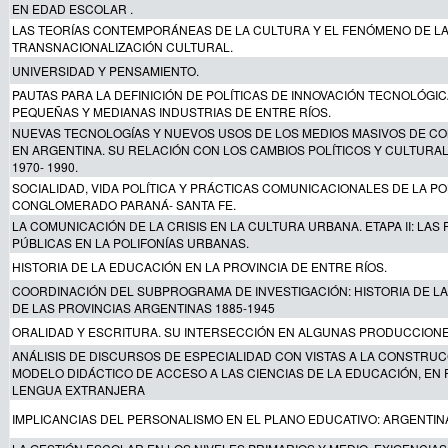
EN EDAD ESCOLAR .
LAS TEORÍAS CONTEMPORÁNEAS DE LA CULTURA Y EL FENÓMENO DE L
TRANSNACIONALIZACIÓN CULTURAL.
UNIVERSIDAD Y PENSAMIENTO.
PAUTAS PARA LA DEFINICIÓN DE POLÍTICAS DE INNOVACIÓN TECNOLÓGIC
PEQUEÑAS Y MEDIANAS INDUSTRIAS DE ENTRE RÍOS.
NUEVAS TECNOLOGÍAS Y NUEVOS USOS DE LOS MEDIOS MASIVOS DE C
EN ARGENTINA. SU RELACIÓN CON LOS CAMBIOS POLÍTICOS Y CULTURA
1970- 1990.
SOCIALIDAD, VIDA POLÍTICA Y PRÁCTICAS COMUNICACIONALES DE LA P
CONGLOMERADO PARANÁ- SANTA FE.
LA COMUNICACIÓN DE LA CRISIS EN LA CULTURA URBANA. ETAPA II: LAS 
PÚBLICAS EN LA POLIFONÍAS URBANAS.
HISTORIA DE LA EDUCACIÓN EN LA PROVINCIA DE ENTRE RÍOS.
COORDINACIÓN DEL SUBPROGRAMA DE INVESTIGACIÓN: HISTORIA DE L
DE LAS PROVINCIAS ARGENTINAS 1885-1945
ORALIDAD Y ESCRITURA. SU INTERSECCIÓN EN ALGUNAS PRODUCCION
ANÁLISIS DE DISCURSOS DE ESPECIALIDAD CON VISTAS A LA CONSTRUC
MODELO DIDÁCTICO DE ACCESO A LAS CIENCIAS DE LA EDUCACIÓN, EN
LENGUA EXTRANJERA
IMPLICANCIAS DEL PERSONALISMO EN EL PLANO EDUCATIVO: ARGENTINA