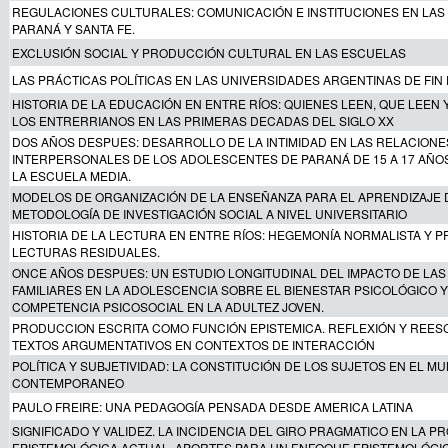
REGULACIONES CULTURALES: COMUNICACIÓN E INSTITUCIONES EN LAS
PARANÁ Y SANTA FE.
EXCLUSIÓN SOCIAL Y PRODUCCIÓN CULTURAL EN LAS ESCUELAS
LAS PRÁCTICAS POLÍTICAS EN LAS UNIVERSIDADES ARGENTINAS DE FIN 
HISTORIA DE LA EDUCACIÓN EN ENTRE RÍOS: QUIENES LEEN, QUE LEEN
LOS ENTRERRIANOS EN LAS PRIMERAS DECADAS DEL SIGLO XX
DOS AÑOS DESPUES: DESARROLLO DE LA INTIMIDAD EN LAS RELACIONE
INTERPERSONALES DE LOS ADOLESCENTES DE PARANÁ DE 15 A 17 AÑ
LA ESCUELA MEDIA.
MODELOS DE ORGANIZACIÓN DE LA ENSEÑANZA PARA EL APRENDIZAJE 
METODOLOGÍA DE INVESTIGACIÓN SOCIAL A NIVEL UNIVERSITARIO
HISTORIA DE LA LECTURA EN ENTRE RÍOS: HEGEMONÍA NORMALISTA Y 
LECTURAS RESIDUALES.
ONCE AÑOS DESPUES: UN ESTUDIO LONGITUDINAL DEL IMPACTO DE LA
FAMILIARES EN LA ADOLESCENCIA SOBRE EL BIENESTAR PSICOLÓGICO Y
COMPETENCIA PSICOSOCIAL EN LA ADULTEZ JOVEN.
PRODUCCION ESCRITA COMO FUNCIÓN EPISTEMICA. REFLEXIÓN Y REES
TEXTOS ARGUMENTATIVOS EN CONTEXTOS DE INTERACCIÓN
POLÍTICA Y SUBJETIVIDAD: LA CONSTITUCIÓN DE LOS SUJETOS EN EL M
CONTEMPORANEO
PAULO FREIRE: UNA PEDAGOGÍA PENSADA DESDE AMERICA LATINA
SIGNIFICADO Y VALIDEZ. LA INCIDENCIA DEL GIRO PRAGMATICO EN LA P
EPISTEMOLÓGICA ACTUAL. APORTES PARA UN ENFOQUE EPISTEMOLÓGI