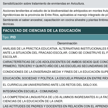
Sensibilización sobre tratamiento de enmiendas en Avicultura.
Acciones tendientes al estudio de la biodiversidad de artrópodos en montes fru
Agrotécnicas de la provincia de Entre Ríos, aplicables al manejo integrado de p
Sembrando el saber ancestral, capacitación en cocina silvestre y plantas tintór
técnicas.
FACULTAD DE CIENCIAS DE LA EDUCACIÓN
Tipo:
PID
Denominación
ANÁLISIS DE LA PRÁCTICA EDUCATIVA. ALTERNATIVAS INSTITUCIONALE
ANTE LA SITUACIÓN DEL FRACASO ESCOLAR. COMO SE CONSTRUYE EL
ESCOLAR .
CARACTERÍSTICAS DE LOS ADOLESCENTES DE AMBOS SEXOS QUE CON
PRIMERO, TERCERO Y QUINTO AÑO DE LAS ESCUELAS SECUNDARIAS DE
CONDICIONES DE LA ENSEÑANZA MEDIA Y FINES DE LA EDUCACIÓN SUPE
EDUCACIÓN, SOCIEDAD Y POLÍTICA. LA ESCUELA PRIVADA EN ENTRE RÍOS
EL CURRICULUM UNIVERSITARIO ANTE LOS RETOS DEL SIGLO XXI.
INTEGRACIÓN ESCUELA - COMUNIDAD
LA COMPETENCIA LINGUISTICA DE LOS ALUMNOS INGRESANTES A LA FA
CIENCIAS DE LA EDUCACIÓN DE LA UNER.
LAS ACTITUDES DE PADRES Y DOCENTES EN RELACIÓN CON EL APRENDI