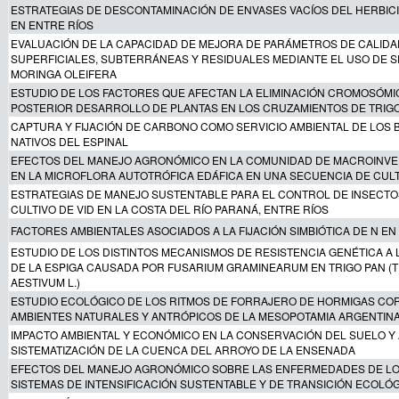
ESTRATEGIAS DE DESCONTAMINACIÓN DE ENVASES VACÍOS DEL HERBIC
EN ENTRE RÍOS
EVALUACIÓN DE LA CAPACIDAD DE MEJORA DE PARÁMETROS DE CALIDA
SUPERFICIALES, SUBTERRÁNEAS Y RESIDUALES MEDIANTE EL USO DE S
MORINGA OLEIFERA
ESTUDIO DE LOS FACTORES QUE AFECTAN LA ELIMINACIÓN CROMOSÓMI
POSTERIOR DESARROLLO DE PLANTAS EN LOS CRUZAMIENTOS DE TRIGO
CAPTURA Y FIJACIÓN DE CARBONO COMO SERVICIO AMBIENTAL DE LOS
NATIVOS DEL ESPINAL
EFECTOS DEL MANEJO AGRONÓMICO EN LA COMUNIDAD DE MACROINV
EN LA MICROFLORA AUTOTRÓFICA EDÁFICA EN UNA SECUENCIA DE CUL
ESTRATEGIAS DE MANEJO SUSTENTABLE PARA EL CONTROL DE INSECTO
CULTIVO DE VID EN LA COSTA DEL RÍO PARANÁ, ENTRE RÍOS
FACTORES AMBIENTALES ASOCIADOS A LA FIJACIÓN SIMBIÓTICA DE N EN
ESTUDIO DE LOS DISTINTOS MECANISMOS DE RESISTENCIA GENÉTICA A 
DE LA ESPIGA CAUSADA POR FUSARIUM GRAMINEARUM EN TRIGO PAN (T
AESTIVUM L.)
ESTUDIO ECOLÓGICO DE LOS RITMOS DE FORRAJERO DE HORMIGAS CO
AMBIENTES NATURALES Y ANTRÓPICOS DE LA MESOPOTAMIA ARGENTIN
IMPACTO AMBIENTAL Y ECONÓMICO EN LA CONSERVACIÓN DEL SUELO Y
SISTEMATIZACIÓN DE LA CUENCA DEL ARROYO DE LA ENSENADA
EFECTOS DEL MANEJO AGRONÓMICO SOBRE LAS ENFERMEDADES DE LO
SISTEMAS DE INTENSIFICACIÓN SUSTENTABLE Y DE TRANSICIÓN ECOLÓ